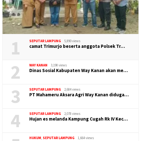
1
SEPUTAR LAMPUNG
5,890 views
camat Trimurjo beserta anggota Polsek Tr…
2
WAY KANAN
3,198 views
Dinas Sosial Kabupaten Way Kanan akan me…
3
SEPUTAR LAMPUNG
2,684 views
PT Mahameru Aksara Agri Way Kanan diduga…
4
SEPUTAR LAMPUNG
2,078 views
Hujan es melanda Kampung Cugah Rk IV Kec…
HUKUM
,
SEPUTAR LAMPUNG
1,664 views