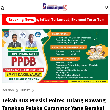
Menu
Mobile
n, Inflasi Terkendali, Ekonomi Terus Tumbuh
Breaking News
BPS: 35,5 
Beranda
Hukum
Tekab 308 Presisi Polres Tulang Bawang
Tangkap Pelaku Curanmor Yang Beraksi