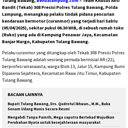
Tulang Bawang,
Benualampung.com
– Team Khusus Anti
Bandit (Tekab) 308 Presisi Polres Tulang Bawang, Polda
Lampung, menangkap pelaku tindak pidana pencurian
kendaraan bermotor (curanmor) yang terjadi hari Sabtu
(05/04/2025), sekitar pukul 06.30 WIB, di sebuah rumah toko
(Ruko) yang ada di Kampung Penawar Jaya, Kecamatan
Banjar Margo, Kabupaten Tulang Bawang.
Pelaku curanmor yang ditangkap oleh Tekab 308 Presisi Polres
Tulang Bawang adalah seorang pemuda berinisial AR (21),
berprofesi wiraswasta, warga Blok 13, Jalur 15, Kampung Bumi
Dipasena Sejahtera, Kecamatan Rawa Jitu Timur, Kabupaten
Tulang Bawang.
BACAAN LAINNYA
Bupati Tulang Bawang, Drs. Qudrotul Ikhwan., M.M., Buka
Senam Udang Manis Secara Resmi
Mengabdi Tanpa Pamrih, Mega saputra Bertekad Wujudkan
Perubahan Nyata untuk kesejahteraan masyarakat