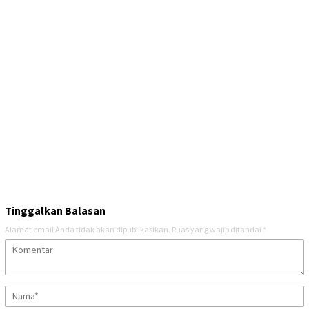
Tinggalkan Balasan
Alamat email Anda tidak akan dipublikasikan.
Ruas yang wajib ditandai
*