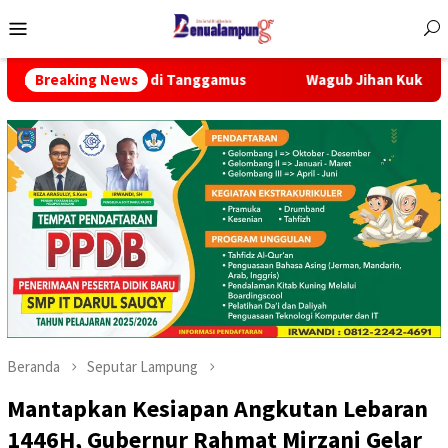
Menu
Mobile
 di Tanggamus
Breaking News
Wagub Jihan Kukuhkan Pengurus Mabigus 
Beranda
Seputar Lampung
Mantapkan Kesiapan Angkutan Lebaran
1446H, Gubernur Rahmat Mirzani Gelar