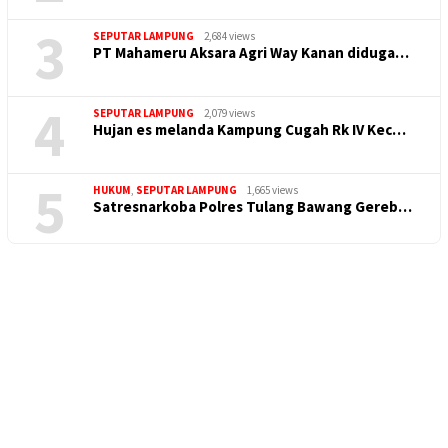
3
SEPUTAR LAMPUNG
2,684 views
PT Mahameru Aksara Agri Way Kanan diduga…
4
SEPUTAR LAMPUNG
2,079 views
Hujan es melanda Kampung Cugah Rk IV Kec…
5
HUKUM
,
SEPUTAR LAMPUNG
1,665 views
Satresnarkoba Polres Tulang Bawang Gereb…