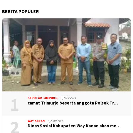
BERITA POPULER
1
SEPUTAR LAMPUNG
5,892 views
camat Trimurjo beserta anggota Polsek Tr…
2
WAY KANAN
3,200 views
Dinas Sosial Kabupaten Way Kanan akan me…