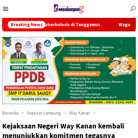
Menu
Mobile
berkulosis di Tanggamus
Breaking News
Wagub Jihan Kukuhkan Penguru
Beranda
Seputar Lampung
Way Kanan
Kejaksaan Negeri Way Kanan kembali
menunjukkan komitmen tegasnya