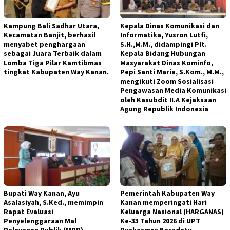
Kampung Bali Sadhar Utara,
Kepala Dinas Komunikasi dan
Kecamatan Banjit, berhasil
Informatika, Yusron Lutfi,
menyabet penghargaan
S.H.,M.M., didampingi Plt.
sebagai Juara Terbaik dalam
Kepala Bidang Hubungan
Lomba Tiga Pilar Kamtibmas
Masyarakat Dinas Kominfo,
tingkat Kabupaten Way Kanan.
Pepi Santi Maria, S.Kom., M.M.,
mengikuti Zoom Sosialisasi
Pengawasan Media Komunikasi
oleh Kasubdit II.A Kejaksaan
Agung Republik Indonesia
Bupati Way Kanan, Ayu
Pemerintah Kabupaten Way
Asalasiyah, S.Ked., memimpin
Kanan memperingati Hari
Rapat Evaluasi
Keluarga Nasional (HARGANAS)
Penyelenggaraan Mal
Ke-33 Tahun 2026 di UPT