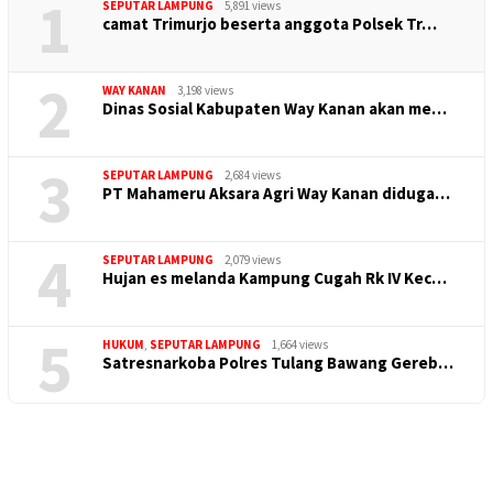
1
SEPUTAR LAMPUNG
5,891 views
camat Trimurjo beserta anggota Polsek Tr…
2
WAY KANAN
3,198 views
Dinas Sosial Kabupaten Way Kanan akan me…
3
SEPUTAR LAMPUNG
2,684 views
PT Mahameru Aksara Agri Way Kanan diduga…
4
SEPUTAR LAMPUNG
2,079 views
Hujan es melanda Kampung Cugah Rk IV Kec…
5
HUKUM
,
SEPUTAR LAMPUNG
1,664 views
Satresnarkoba Polres Tulang Bawang Gereb…