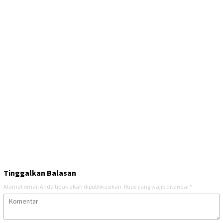
Tinggalkan Balasan
Alamat email Anda tidak akan dipublikasikan.
Ruas yang wajib ditandai
*