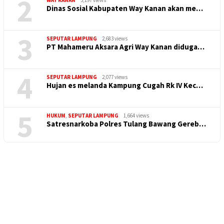
2
WAY KANAN
3,197 views
Dinas Sosial Kabupaten Way Kanan akan me…
3
SEPUTAR LAMPUNG
2,683 views
PT Mahameru Aksara Agri Way Kanan diduga…
4
SEPUTAR LAMPUNG
2,077 views
Hujan es melanda Kampung Cugah Rk IV Kec…
5
HUKUM
,
SEPUTAR LAMPUNG
1,664 views
Satresnarkoba Polres Tulang Bawang Gereb…