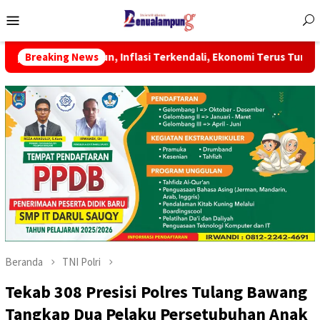
Menu
Mobile
n, Inflasi Terkendali, Ekonomi Terus Tumbuh
Breaking News
BPS: 35,5 
Beranda
TNI Polri
Tekab 308 Presisi Polres Tulang Bawang
Tangkap Dua Pelaku Persetubuhan Anak