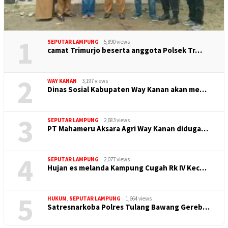
1
SEPUTAR LAMPUNG
5,890 views
camat Trimurjo beserta anggota Polsek Tr…
2
WAY KANAN
3,197 views
Dinas Sosial Kabupaten Way Kanan akan me…
3
SEPUTAR LAMPUNG
2,683 views
PT Mahameru Aksara Agri Way Kanan diduga…
4
SEPUTAR LAMPUNG
2,077 views
Hujan es melanda Kampung Cugah Rk IV Kec…
5
HUKUM
,
SEPUTAR LAMPUNG
1,664 views
Satresnarkoba Polres Tulang Bawang Gereb…