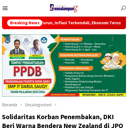
Menu
Mobile
n Turun, Inflasi Terkendali, Ekonomi Terus Tumbuh
Breaking News
BPS:
Beranda
Uncategorised
Solidaritas Korban Penembakan, DKI
Beri Warna Bendera New Zealand di JPO