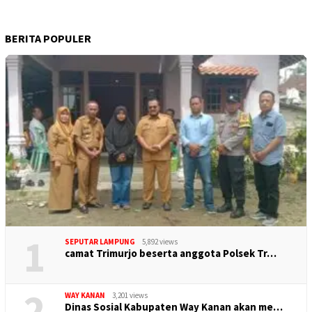
BERITA POPULER
1
SEPUTAR LAMPUNG
5,892 views
camat Trimurjo beserta anggota Polsek Tr…
2
WAY KANAN
3,201 views
Dinas Sosial Kabupaten Way Kanan akan me…