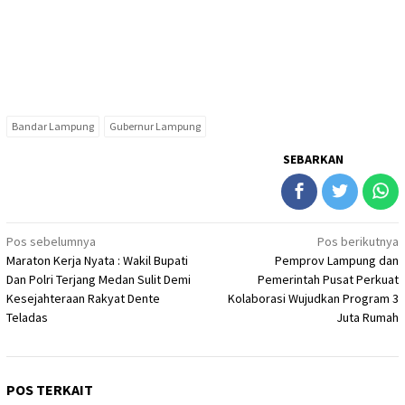
Bandar Lampung
Gubernur Lampung
SEBARKAN
Navigasi
Pos sebelumnya
Pos berikutnya
Maraton Kerja Nyata : Wakil Bupati
Pemprov Lampung dan
pos
Dan Polri Terjang Medan Sulit Demi
Pemerintah Pusat Perkuat
Kesejahteraan Rakyat Dente
Kolaborasi Wujudkan Program 3
Teladas
Juta Rumah
POS TERKAIT