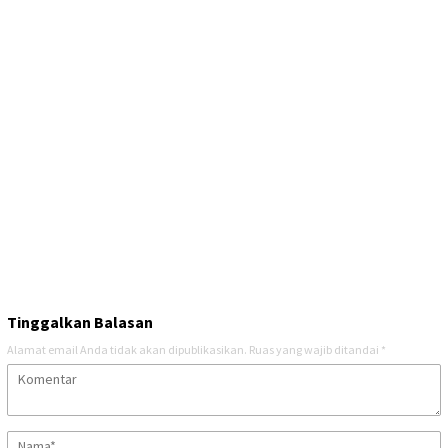
Tinggalkan Balasan
Alamat email Anda tidak akan dipublikasikan.
Ruas yang wajib ditandai
*