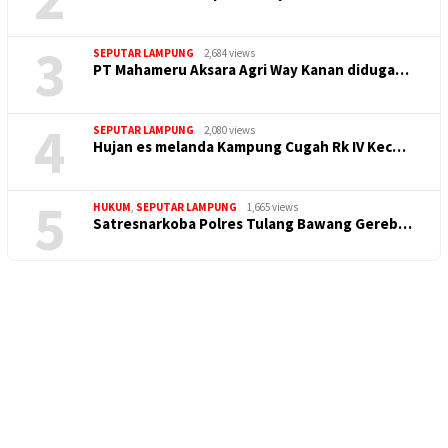
3
SEPUTAR LAMPUNG
2,684 views
PT Mahameru Aksara Agri Way Kanan diduga…
4
SEPUTAR LAMPUNG
2,080 views
Hujan es melanda Kampung Cugah Rk IV Kec…
5
HUKUM
,
SEPUTAR LAMPUNG
1,665 views
Satresnarkoba Polres Tulang Bawang Gereb…