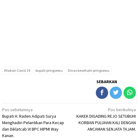
#Vaksin Covid 19
bupati pringsewu
Dinas kesehatn pringsewu
SEBARKAN
Navigasi
Pos sebelumnya
Pos berikutnya
Bupati H. Raden Adipati Surya
KAKEK DIGADING REJO SETUBUHI
pos
Menghadiri Pelantikan Para Kecap
KORBAN PULUHAN KALI DENGAN
dan Diklatcab VI BPC HIPMI Way
ANCAMAN SENJATA TAJAM.
Kanan.