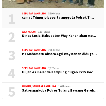
1
SEPUTAR LAMPUNG
5,890 views
camat Trimurjo beserta anggota Polsek Tr…
2
WAY KANAN
3,197 views
Dinas Sosial Kabupaten Way Kanan akan me…
3
SEPUTAR LAMPUNG
2,683 views
PT Mahameru Aksara Agri Way Kanan diduga…
4
SEPUTAR LAMPUNG
2,077 views
Hujan es melanda Kampung Cugah Rk IV Kec…
5
HUKUM
,
SEPUTAR LAMPUNG
1,664 views
Satresnarkoba Polres Tulang Bawang Gereb…