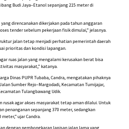
ibang Budi Jaya–Etanol sepanjang 215 meter di
an yang direncanakan dikerjakan pada tahun anggaran
ses tender sebelum pekerjaan fisik dimulai,” jelasnya.
uktur jalan tetap menjadi perhatian pemerintah daerah
ai prioritas dan kondisi lapangan.
gar ruas jalan yang mengalami kerusakan berat bisa
ivitas masyarakat,” katanya.
Marga Dinas PUPR Tubaba, Candra, mengatakan pihaknya
 Jalan Sumber Rejo–Margodadi, Kecamatan Tumijajar,
i Kecamatan Tulangbawang Udik.
an rusak agar akses masyarakat tetap aman dilalui. Untuk
kan penanganan sepanjang 370 meter, sedangkan
 meter,” ujar Candra.
kan dengan pembongkaran lapisan jalan lama yang