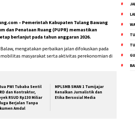
JA
L
ung.com – Pemerintah Kabupaten Tulang Bawang
WA
mum dan Penataan Ruang (PUPR) memastikan
TU
etap berlanjut pada tahun anggaran 2026.
TU
 Balaw, mengatakan perbaikan jalan difokuskan pada
GU
mobilitas masyarakat serta aktivitas perekonomian di
BA
tua PWI Tubaba Sentil
MPLSMB SMAN 1 Tumijajar
RD dan Kontraktor,
Kenalkan Jurnalistik dan
oyek RSUD Rp130 Miliar
Etika Bersosial Media
duga Berjalan Tanpa
kumen Amdal