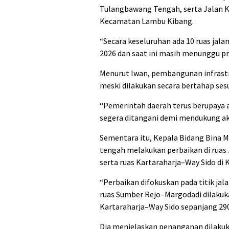
Tulangbawang Tengah, serta Jalan K
Kecamatan Lambu Kibang.
“Secara keseluruhan ada 10 ruas jal
2026 dan saat ini masih menunggu pro
Menurut Iwan, pembangunan infrastr
meski dilakukan secara bertahap sesu
“Pemerintah daerah terus berupaya a
segera ditangani demi mendukung akt
Sementara itu, Kepala Bidang Bina 
tengah melakukan perbaikan di ruas
serta ruas Kartaraharja–Way Sido d
“Perbaikan difokuskan pada titik jal
ruas Sumber Rejo–Margodadi dilaku
Kartaraharja–Way Sido sepanjang 290
Dia menjelaskan penanganan dilaku