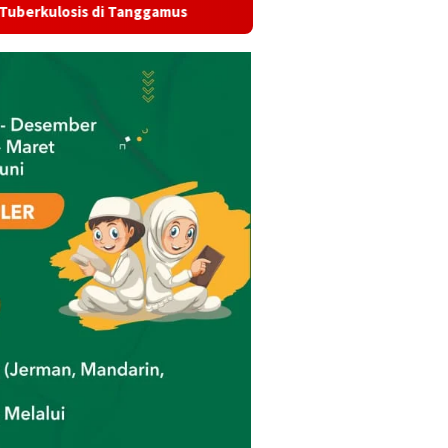
gamus
Wagub Jihan Kukuhkan Pengurus Mabigus dan Pemb