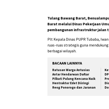
Tulang Bawang Barat, Benualamp
Barat melalui Dinas Pekerjaan U
pembangunan infrastruktur jalan t
Plt Kepala Dinas PUPR Tubaba, Iwan
ruas-ruas strategis guna mendukung 
berbagai wilayah.
BACAAN LAINNYA
Ratusan Warga Antusias
Ke
Antar Hendarwan Daftar
DP
Pilkati Pulung Kencana Naik
Pr
Hentraktor Edet Diiringi
Di
Reog Ponorogo dan Jaranan
Do