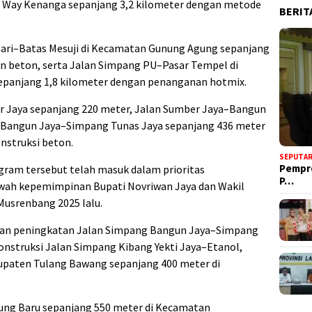
n Way Kenanga sepanjang 3,2 kilometer dengan metode
BERIT
Sari–Batas Mesuji di Kecamatan Gunung Agung sepanjang
 beton, serta Jalan Simpang PU–Pasar Tempel di
panjang 1,8 kilometer dengan penanganan hotmix.
er Jaya sepanjang 220 meter, Jalan Sumber Jaya–Bangun
n Bangun Jaya–Simpang Tunas Jaya sepanjang 436 meter
nstruksi beton.
SEPUTA
Pempr
gram tersebut telah masuk dalam prioritas
P…
ah kepemimpinan Bupati Novriwan Jaya dan Wakil
Musrenbang 2025 lalu.
akukan peningkatan Jalan Simpang Bangun Jaya–Simpang
onstruksi Jalan Simpang Kibang Yekti Jaya–Etanol,
paten Tulang Bawang sepanjang 400 meter di
ung Baru sepanjang 550 meter di Kecamatan