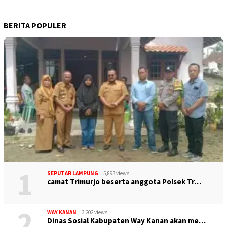
BERITA POPULER
1
SEPUTAR LAMPUNG
5,893 views
camat Trimurjo beserta anggota Polsek Tr…
2
WAY KANAN
3,202 views
Dinas Sosial Kabupaten Way Kanan akan me…