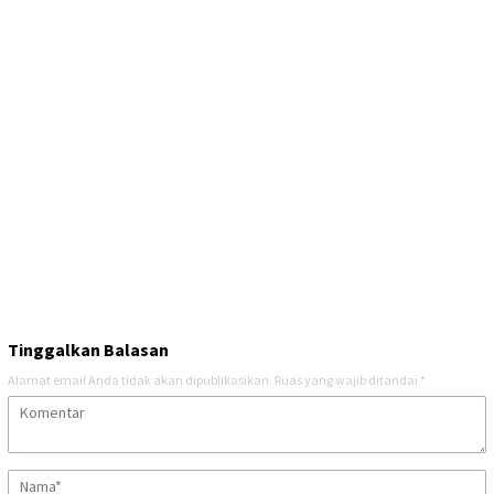
Tinggalkan Balasan
Alamat email Anda tidak akan dipublikasikan.
Ruas yang wajib ditandai
*