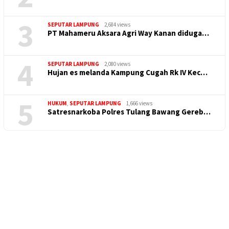
3
SEPUTAR LAMPUNG
2,684 views
PT Mahameru Aksara Agri Way Kanan diduga…
4
SEPUTAR LAMPUNG
2,080 views
Hujan es melanda Kampung Cugah Rk IV Kec…
5
HUKUM
,
SEPUTAR LAMPUNG
1,666 views
Satresnarkoba Polres Tulang Bawang Gereb…