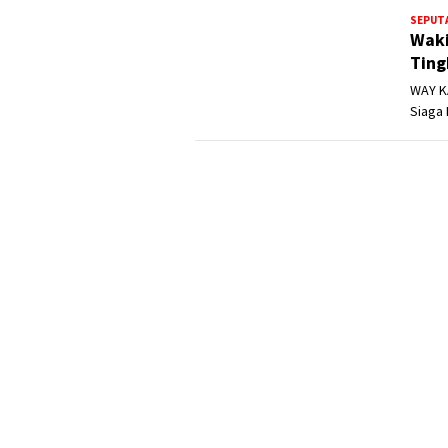
SEPUT
Waki
Ting
WAY K
Siaga