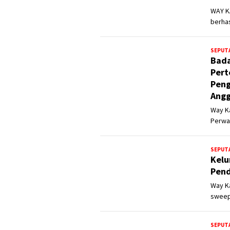
WAY K
berha
SEPUT
Bada
Pert
Peng
Angg
Way K
Perwa
SEPUT
Kelu
Pend
Way K
sweep
SEPUT