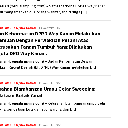
ANAN (benualampung.com) – Satresnarkoba Polres Way Kanan
sil mengamankan dua orang wanita yang diduga […]
Redaksi2
AR LAMPUNG
,
WAY KANAN
13 November 2021
n Kehormatan DPRD Way Kanan Melakukan
emuan Dengan Perwakilan Petani Atas
rusakan Tanam Tumbuh Yang Dilakukan
ota DRD Way Kanan.
anan (benualampung.com) – Badan Kehormatan Dewan
kilan Rakyat Daerah (BK DPRD) Way Kanan melakukan […]
Redaksi2
AR LAMPUNG
,
WAY KANAN
11 November 2021
rahan Blambangan Umpu Gelar Sweeping
ataan Kotak Amal.
anan (benualampung.com) – Kelurahan Blambangan umpu gelar
ing pendataan kotak amal di warung dan […]
Redaksi2
AR LAMPUNG
,
WAY KANAN
11 November 2021