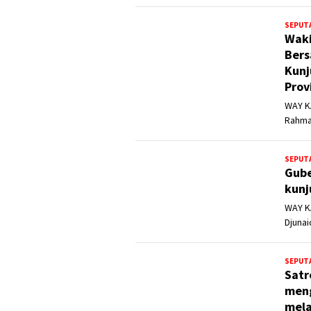
SEPUT
Waki
Bers
Kunj
Prov
WAY KA
Rahma
SEPUT
Gube
kunj
WAY KA
Djuna
SEPUT
Satr
meng
mela