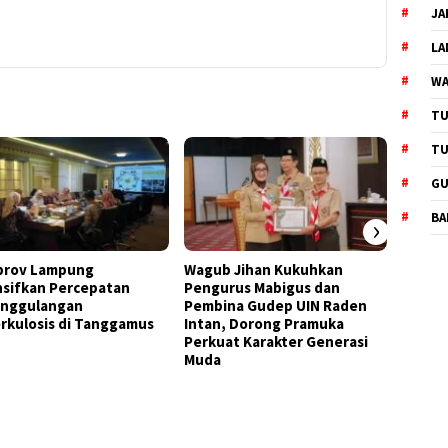
yang rus
JA
L
WA
TU
TU
GU
BA
›
rov Lampung
Wagub Jihan Kukuhkan
BPS P
nsifkan Percepatan
Pengurus Mabigus dan
Ungkap
nggulangan
Pembina Gudep UIN Raden
Lampu
rkulosis di Tanggamus
Intan, Dorong Pramuka
Inflas
Perkuat Karakter Generasi
Terus
Muda