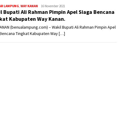
Redaksi2
AR LAMPUNG
,
WAY KANAN
16 November 2021
l Bupati Ali Rahman Pimpin Apel Siaga Bencana
kat Kabupaten Way Kanan.
ANAN (benualampung.com) – Wakil Bupati Ali Rahman Pimpin Apel
 Bencana Tingkat Kabupaten Way […]