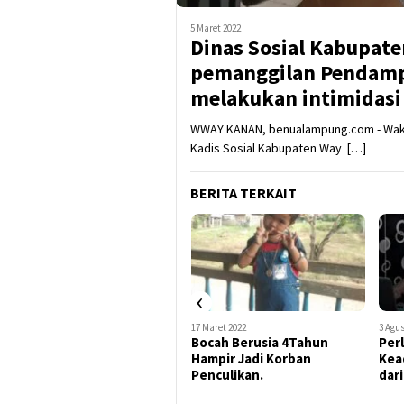
5 Maret 2022
Dinas Sosial Kabupat
pemanggilan Pendamp
melakukan intimidasi
WWAY KANAN, benualampung.com - Waki
Kadis Sosial Kabupaten Way […]
BERITA TERKAIT
‹
29 April 2022
17 Maret 2022
3 Agus
Prepekan Adalah Rutinitas
Bocah Berusia 4Tahun
Per
Pasar Gincing Sejak Dahulu
Hampir Jadi Korban
Kea
Sampai Sekarang.
Penculikan.
dar