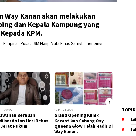
en Way Kanan akan melakukan
ing dan Kepala Kampung yang
 Kepada KPM.
l Pimpinan Pusat LSM Elang Mata Emas Sarnubi menemui
›
TOPIK
tus 2025
12 Maret 2022
12 April 2022
lawanan Berbuah
Grand Opening Klinik
warga d
LA
dilan: Anton Heri Bebas
Kecantikan Cabang Oxy
karang 
i Jerat Hukum
Queena Glow Telah Hadir Di
pakuan r
LA
Way Kanan.
mengeluh