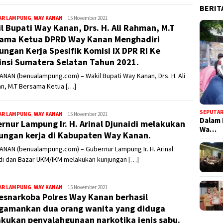
BERIT
Redaksi2
AR LAMPUNG
,
WAY KANAN
15 November 2021
l Bupati Way Kanan, Drs. H. Ali Rahman, M.T
ama Ketua DPRD Way Kanan Menghadiri
ungan Kerja Spesifik Komisi IX DPR RI Ke
insi Sumatera Selatan Tahun 2021.
NAN (benualampung.com) – Wakil Bupati Way Kanan, Drs. H. Ali
n, M.T Bersama Ketua […]
SEPUTA
Redaksi2
AR LAMPUNG
,
WAY KANAN
15 November 2021
Dalam
rnur Lampung Ir. H. Arinal Djunaidi melakukan
Wa…
ungan kerja di Kabupaten Way Kanan.
NAN (benualampung.com) – Gubernur Lampung Ir. H. Arinal
idi dan Bazar UKM/IKM melakukan kunjungan […]
Redaksi2
AR LAMPUNG
,
WAY KANAN
15 November 2021
esnarkoba Polres Way Kanan berhasil
amankan dua orang wanita yang diduga
kukan penyalahgunaan narkotika jenis sabu.