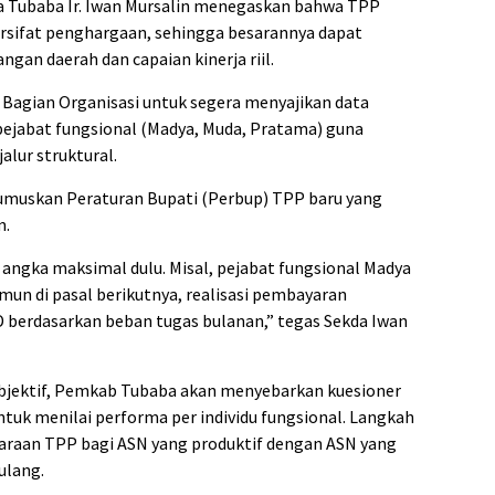
a Tubaba Ir. Iwan Mursalin menegaskan bahwa TPP
rsifat penghargaan, sehingga besarannya dapat
an daerah dan capaian kinerja riil.
agian Organisasi untuk segera menyajikan data
 pejabat fungsional (Madya, Muda, Pratama) guna
alur struktural.
muskan Peraturan Bupati (Perbup) TPP baru yang
m.
 angka maksimal dulu. Misal, pejabat fungsional Madya
un di pasal berikutnya, realisasi pembayaran
D berdasarkan beban tugas bulanan,” tegas Sekda Iwan
bjektif, Pemkab Tubaba akan menyebarkan kuesioner
tuk menilai performa per individu fungsional. Langkah
yetaraan TPP bagi ASN yang produktif dengan ASN yang
ulang.