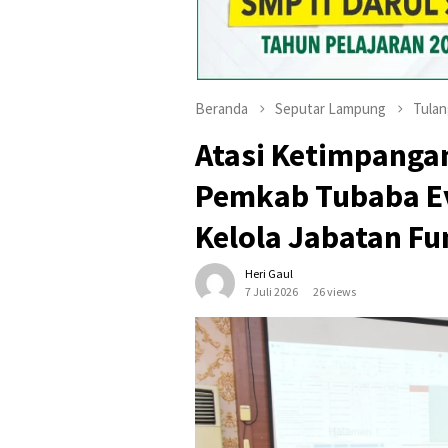
Beranda
Seputar Lampung
Tula
Atasi Ketimpangan
Pemkab Tubaba Ev
Kelola Jabatan Fu
Heri Gaul
7 Juli 2026
26 views