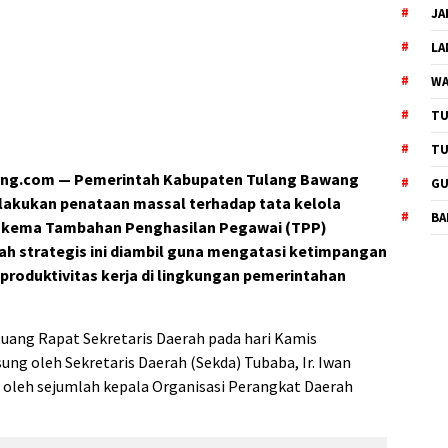
JA
L
WA
TU
TU
ng.com — Pemerintah Kabupaten Tulang Bawang
GU
lakukan penataan massal terhadap tata kelola
BA
 skema Tambahan Penghasilan Pegawai (TPP)
kah strategis ini diambil guna mengatasi ketimpangan
roduktivitas kerja di lingkungan pemerintahan
Ruang Rapat Sekretaris Daerah pada hari Kamis
ung oleh Sekretaris Daerah (Sekda) Tubaba, Ir. Iwan
diri oleh sejumlah kepala Organisasi Perangkat Daerah