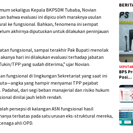
BERIT
i Umum sekaligus Kepala BKPSDM Tubaba, Novian
an bahwa evaluasi ini dipicu oleh maraknya usulan
ural ke fungsional. Bahkan, fenomena ini sempat
elum akhirnya diputuskan untuk dilakukan peninjauan
atan fungsional, sampai terakhir Pak Bupati menolak
akanya hari ini dilakukan evaluasi terhadap jabatan
 Tukin/TPP yang sudah diterima,” ujar Novian.
SEPUTA
BPS Pr
n fungsional di lingkungan Sekretariat yang saat ini
Posi…
9 juta—angka yang hampir menyamai TPP pejabat
. Padahal, dari segi beban manajerial dan risiko hukum
onal dinilai jauh lebih rendah.
alah persepsi di kalangan ASN fungsional hasil
anya terbatas pada satu urusan eks-struktural mereka,
tenaga ahli OPD.