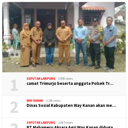
1
SEPUTAR LAMPUNG
5,890 views
camat Trimurjo beserta anggota Polsek Tr…
2
WAY KANAN
3,196 views
Dinas Sosial Kabupaten Way Kanan akan me…
SEPUTAR LAMPUNG
2,683 views
PT Mahameru Aksara Agri Way Kanan diduga…