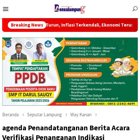
Menu
Mobile
Turun, Inflasi Terkendali, Ekonomi Terus Tumbuh
Breaking News
BPS: 3
Beranda
Seputar Lampung
Way Kanan
agenda Penandatanganan Berita Acara
Verifikasi Penanganan Indikasi