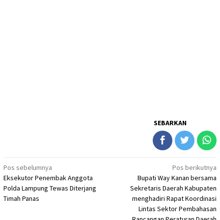
SEBARKAN
Navigasi
Pos sebelumnya
Pos berikutnya
Eksekutor Penembak Anggota
Bupati Way Kanan bersama
pos
Polda Lampung Tewas Diterjang
Sekretaris Daerah Kabupaten
Timah Panas
menghadiri Rapat Koordinasi
Lintas Sektor Pembahasan
Rancangan Peraturan Daerah