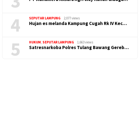
3
4
SEPUTAR LAMPUNG
2,077 views
Hujan es melanda Kampung Cugah Rk IV Kec…
5
HUKUM
,
SEPUTAR LAMPUNG
1,663 views
Satresnarkoba Polres Tulang Bawang Gereb…