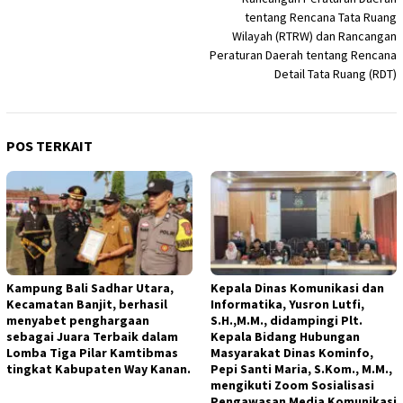
tentang Rencana Tata Ruang
Wilayah (RTRW) dan Rancangan
Peraturan Daerah tentang Rencana
Detail Tata Ruang (RDT)
POS TERKAIT
Kampung Bali Sadhar Utara,
Kepala Dinas Komunikasi dan
Kecamatan Banjit, berhasil
Informatika, Yusron Lutfi,
menyabet penghargaan
S.H.,M.M., didampingi Plt.
sebagai Juara Terbaik dalam
Kepala Bidang Hubungan
Lomba Tiga Pilar Kamtibmas
Masyarakat Dinas Kominfo,
tingkat Kabupaten Way Kanan.
Pepi Santi Maria, S.Kom., M.M.,
mengikuti Zoom Sosialisasi
Pengawasan Media Komunikasi