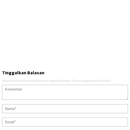
Tinggalkan Balasan
Alamat email Anda tidak akan dipublikasikan.
Ruas yang wajib ditandai
*