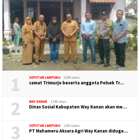
1
SEPUTAR LAMPUNG
5,890 views
camat Trimurjo beserta anggota Polsek Tr…
2
WAY KANAN
3,198 views
Dinas Sosial Kabupaten Way Kanan akan me…
3
SEPUTAR LAMPUNG
2,683 views
PT Mahameru Aksara Agri Way Kanan diduga…