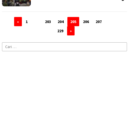
«
1
…
203
204
205
206
207
…
229
»
Cari
untuk: