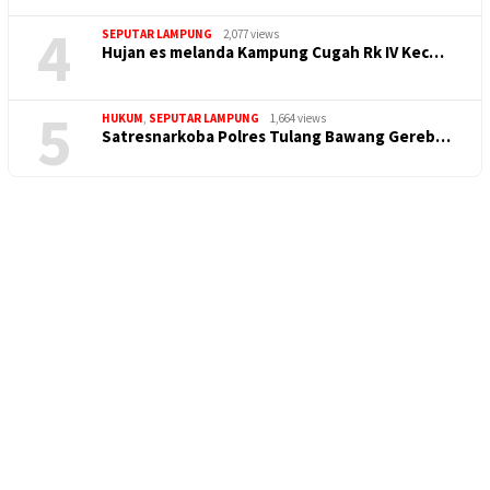
4
SEPUTAR LAMPUNG
2,077 views
Hujan es melanda Kampung Cugah Rk IV Kec…
5
HUKUM
,
SEPUTAR LAMPUNG
1,664 views
Satresnarkoba Polres Tulang Bawang Gereb…